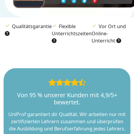
Qualitätsgarantie
Flexible
Vor Ort und
Unterrichtszeiten
Online-
Unterricht
Von 95 % unserer Kunden mit 4,9/5+
bewertet.
UniProf garantiert dir Qualität. Wir arbeiten nur mit
zertifizierten Lehrern zusammen und überprüfen
die Ausbildung und Berufserfahrung jedes Lehrers.