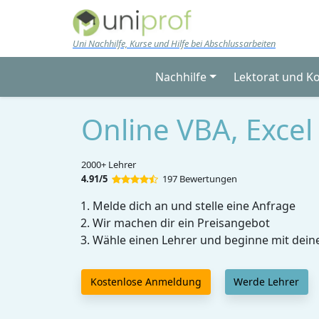
Skip to main content
Uni Nachhilfe, Kurse und Hilfe bei Abschlussarbeiten
Nachhilfe
Lektorat und K
Online VBA, Excel
2000+ Lehrer
4.91/5
197 Bewertungen
Melde dich an und stelle eine Anfrage
Wir machen dir ein Preisangebot
Wähle einen Lehrer und beginne mit dein
Kostenlose Anmeldung
Werde Lehrer