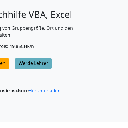
chhilfe VBA, Excel
ig von Gruppengröße, Ort und den
alten.
eis: 49.85CHF/h
gen
Werde Lehrer
onsbroschüre
Herunterladen