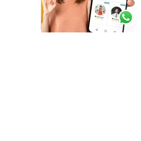
Starte noch heute mit deiner
Nachhilfe
4.97/5
196 Bewertungen
Verifizierte Lehrer
Lehrerbewertungen ansehen
Flexibler Unterricht und Termine
Kostenlose Anmeldung