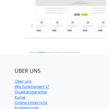
Previous
N
ÜBER UNS
Über uns
Wie funktioniert's?
Qualitätsgarantie