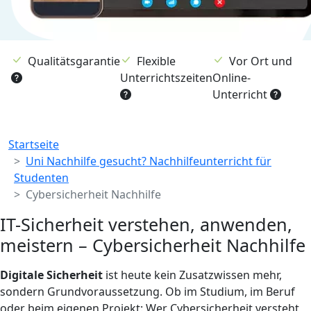
Qualitätsgarantie
Flexible
Vor Ort und
Unterrichtszeiten
Online-
Unterricht
Breadcrumb
Startseite
Uni Nachhilfe gesucht? Nachhilfeunterricht für
Studenten
Cybersicherheit Nachhilfe
IT-Sicherheit verstehen, anwenden,
meistern – Cybersicherheit Nachhilfe
Digitale Sicherheit
ist heute kein Zusatzwissen mehr,
sondern Grundvoraussetzung. Ob im Studium, im Beruf
oder beim eigenen Projekt: Wer Cybersicherheit versteht,