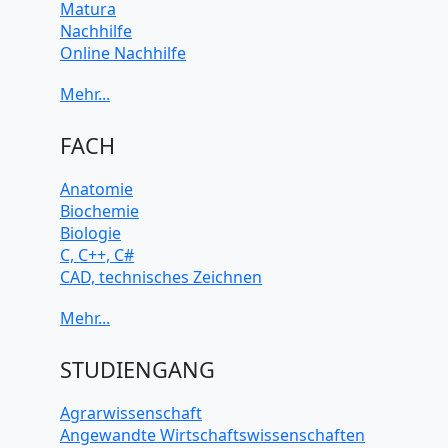
Kurse
Lektorat und Korrekturlesen
Matura
Nachhilfe
Online Nachhilfe
Universitätsvorbereitung
FACH
Anatomie
Biochemie
Biologie
C, C++, C#
CAD, technisches Zeichnen
Chemie
Computerarchitektur
Cybersicherheit
Elektrotechnik
STUDIENGANG