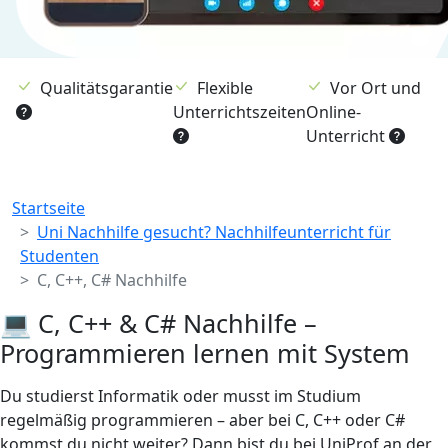
Qualitätsgarantie
Flexible
Vor Ort und
Unterrichtszeiten
Online-
Unterricht
Breadcrumb
Startseite
Uni Nachhilfe gesucht? Nachhilfeunterricht für
Studenten
C, C++, C# Nachhilfe
💻 C, C++ & C# Nachhilfe –
Programmieren lernen mit System
Du studierst Informatik oder musst im Studium
regelmäßig programmieren – aber bei C, C++ oder C#
kommst du nicht weiter? Dann bist du bei UniProf an der