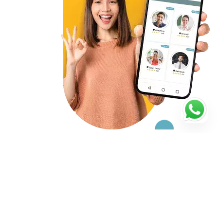
Starte noch heute mit deiner
Nachhilfe
4.92/5
198 Bewertungen
Verifizierte Lehrer
Lehrerbewertungen ansehen
Flexibler Unterricht und Termine