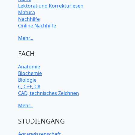
Lektorat und Korrekturlesen
Matura
Nachhilfe
Online Nachhilfe
Universitätsvorbereitung
FACH
Anatomie
Biochemie
Biologie
C, C++, C#
CAD, technisches Zeichnen
Chemie
Computerarchitektur
Cybersicherheit
Elektrotechnik
STUDIENGANG
HTML, CSS
Java
Agrarwissenschaft