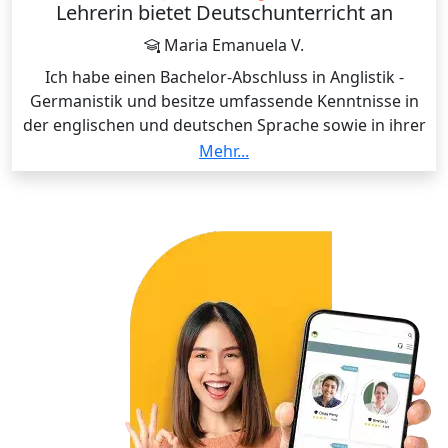
Lehrerin bietet Deutschunterricht an
Maria Emanuela V.
Ich habe einen Bachelor-Abschluss in Anglistik -
Germanistik und besitze umfassende Kenntnisse in
der englischen und deutschen Sprache sowie in ihrer
Grammatik und Literatur.
Mehr...
Ich unterrichte seit dem Jahr 1999 Englisch und
Deutsch und habe umfangreiche Erfahrung in
diesem Bereich. Während meiner langjährigen
Tätigkeit habe ich Schüler verschiedener
Altersgruppen und Sprachniveaus unterrichtet und
konnte dabei effektive Lehrmethoden entwickeln, die
sie dazu bringen, die Fremdsprache effektiv zu
sprechen. Derzeit unterrichte ich Englisch an einem
sprachlichen Gymnasium und an einer Mittelschule
und Deutsch n einem Nachmittagskurs für Schüler
der Mittelschule.