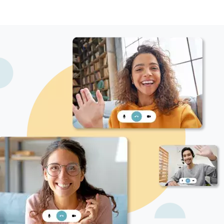
Germanistik, Anglistik und Arabistik an der Al-Alsun
(Sprachen) Fakultät der Al-Minia-Universität, Ägypten;
2010 bis 2012 Stipendium an der katholischen
Universität Eichstätt (Deutschland) (Deutsch als
Fremdsprache), 2015 Promotion in Germanistik und
arabische Literatur an der Al-Azhar-Universität;
2012−2015 Lektorin für Deutsch als Fremdsprache an
der philosophischen Fakultät der South Valley
Universität; seit 2022 Junior-Professorin für
modernen deutsche Literatur, seit 2015 Dozentin für
die deutsche Literatur an der Al-Alsun-Fakultät der
Sohag-Universität und Mitglied für die Erasmus+
Forschungsprojekte XCELING ; seit 2015 Mitglied der
Fleißergesellschaft (Ingolstadt).