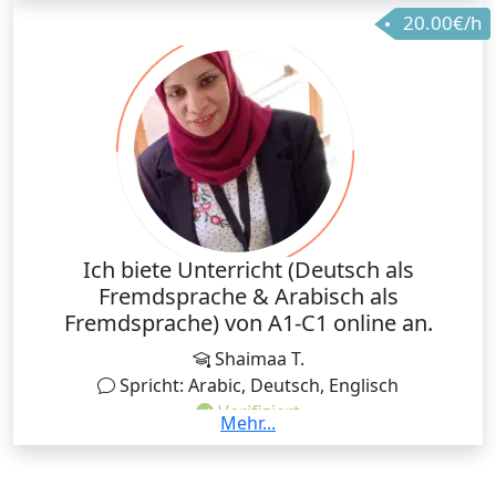
20.00€/h
anderem auch in der Schweiz. Außerdem habe ich an
einer Universität englische Sprachpraxiskurse
unterrichtet. Ich habe über zehn Jahre lang Nachhilfe
gegeben - sowohl privat als auch für
Unternehmen/Gruppen. Auch Deutsch habe ich
bereits im Rahmen der Erwachsenenbildung
unterrichtet.
Ich biete Unterricht (Deutsch als
Fremdsprache & Arabisch als
Fremdsprache) von A1-C1 online an.
Shaimaa T.
Spricht: Arabic, Deutsch, Englisch
Verifiziert
Mehr...
Shaimaa Ahmed El Saghir Tawfik , Sohag Universität,
Ägypten. Geb. 1985, Dr. phil.; Studium der