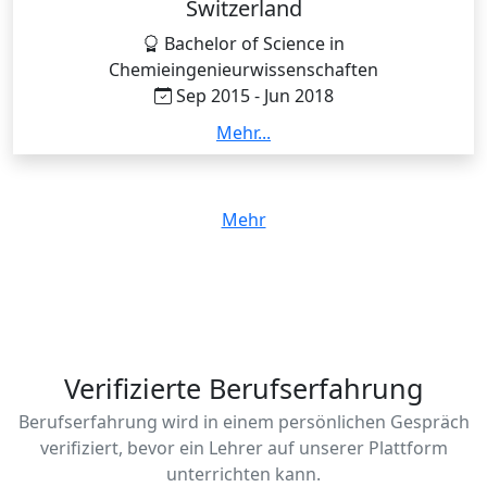
Switzerland
Bachelor of Science in
Chemieingenieurwissenschaften
Sep 2015 - Jun 2018
Bachelor of Science in Chemingenieurwissenschaften
Mehr...
mit Spezialisierung auf chemische
Prozessentwicklung
Mehr
Verifizierte Berufserfahrung
Berufserfahrung wird in einem persönlichen Gespräch
verifiziert, bevor ein Lehrer auf unserer Plattform
unterrichten kann.