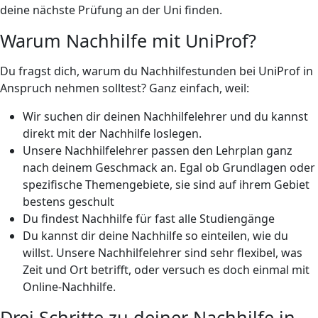
deine nächste Prüfung an der Uni finden.
Warum Nachhilfe mit UniProf?
Du fragst dich, warum du Nachhilfestunden bei UniProf in
Anspruch nehmen solltest? Ganz einfach, weil:
Wir suchen dir deinen Nachhilfelehrer und du kannst
direkt mit der Nachhilfe loslegen.
Unsere Nachhilfelehrer passen den Lehrplan ganz
nach deinem Geschmack an. Egal ob Grundlagen oder
spezifische Themengebiete, sie sind auf ihrem Gebiet
bestens geschult
Du findest Nachhilfe für fast alle Studiengänge
Du kannst dir deine Nachhilfe so einteilen, wie du
willst. Unsere Nachhilfelehrer sind sehr flexibel, was
Zeit und Ort betrifft, oder versuch es doch einmal mit
Online-Nachhilfe.
Drei Schritte zu deiner Nachhilfe in