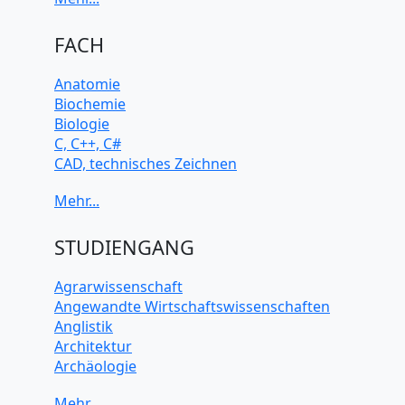
FACH
Anatomie
Biochemie
Biologie
C, C++, C#
CAD, technisches Zeichnen
Chemie
Computerarchitektur
Cybersicherheit
Elektrotechnik
STUDIENGANG
HTML, CSS
Java
Agrarwissenschaft
JavaScript
Angewandte Wirtschaftswissenschaften
Künstliche Intelligenz
Anglistik
Latein
Architektur
Makroökonomie
Archäologie
Mathematik
Betriebswirtschaft BWL
Mechanik