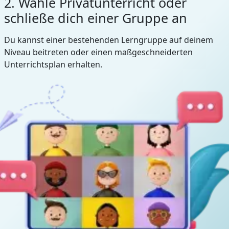
2. Wähle Privatunterricht oder
schließe dich einer Gruppe an
Du kannst einer bestehenden Lerngruppe auf deinem
Niveau beitreten oder einen maßgeschneiderten
Unterrichtsplan erhalten.