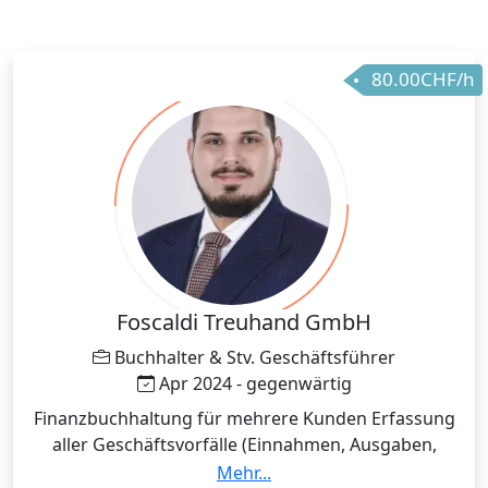
80.00CHF/h
Foscaldi Treuhand GmbH
Buchhalter & Stv. Geschäftsführer
Apr 2024 - gegenwärtig
Finanzbuchhaltung für mehrere Kunden Erfassung
aller Geschäftsvorfälle (Einnahmen, Ausgaben,
Bestände) Buchen von Ein- und Ausgangsrechnungen
Mehr...