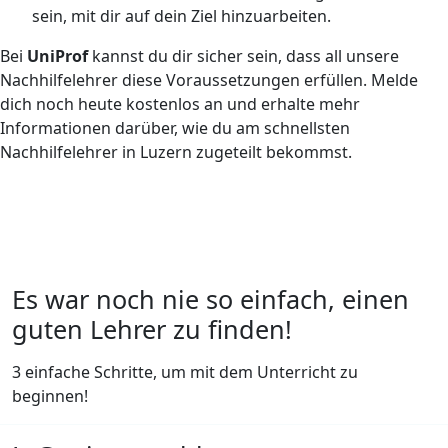
sein, mit dir auf dein Ziel hinzuarbeiten.
Bei
UniProf
kannst du dir sicher sein, dass all unsere
Nachhilfelehrer diese Voraussetzungen erfüllen. Melde
dich noch heute kostenlos an und erhalte mehr
Informationen darüber, wie du am schnellsten
Nachhilfelehrer in Luzern zugeteilt bekommst.
Es war noch nie so einfach, einen
guten Lehrer zu finden!
3 einfache Schritte, um mit dem Unterricht zu
beginnen!