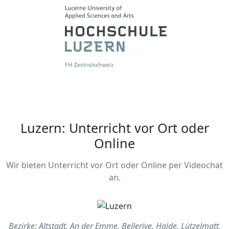
Luzern: Unterricht vor Ort oder
Online
Wir bieten Unterricht vor Ort oder Online per Videochat
an.
Bezirke: Altstadt, An der Emme, Bellerive, Halde, Lützelmatt,