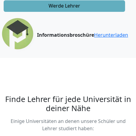
Werde Lehrer
Informationsbroschüre
Herunterladen
Finde Lehrer für jede Universität in
deiner Nähe
Einige Universitäten an denen unsere Schüler und
Lehrer studiert haben: