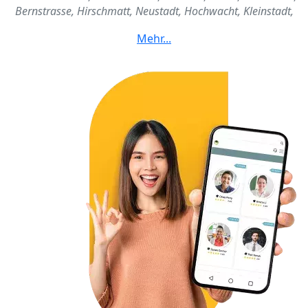
Bernstrasse, Hirschmatt, Neustadt, Hochwacht, Kleinstadt,
Littauer Bärg, Littau Dorf, Luegisland, Maihof, Matt,
Obergrund, Reussbühl, Säli, Bruch, Obergütsch, Seeburg,
Würzenbach, Büttenen, Sternmatt, Tribschen, Langensand,
Udelboden, Wächter am Gütsch, Wesemlin, Dreilinden