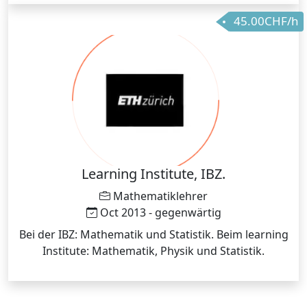
Verbuchen von Bankbewegungen, Kassenbelegen
45.00CHF/h
und Anlagegütern Kontenführung und
Kontenabstimmung Pflege der Haupt- und
Nebenbücher (Debitoren, Kreditoren, Sachkonten)
Abstimmen von Bank-, Debitoren- und
Kreditorenkonten Regelmässige Kontrolle der Konten
auf Richtigkeit und Vollständigkeit
Rechnungsprüfung und Zahlungsverkehr Prüfen von
Rechnungen auf formelle und inhaltliche Richtigkeit
Vorbereitung und Durchführung von Überweisungen
und Lastschriften Überwachen offener Posten und
Learning Institute, IBZ.
Durchführung des Mahnwesens Lohn- und
Mathematiklehrer
Gehaltsbuchhaltung (optional) Berechnung und
Oct 2013 - gegenwärtig
Verbuchung von Löhnen und Gehältern Abwicklung
Bei der IBZ: Mathematik und Statistik. Beim learning
von Sozialversicherungsbeiträgen und Lohnsteuer
Institute: Mathematik, Physik und Statistik.
Meldungen an Sozialversicherungsträger und
Finanzämter Monats-, Quartals- und
Jahresabschlüsse Vorbereitung und Erstellung von
Monats- und Quartalsabschlüssen Erstellung von