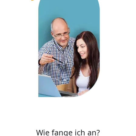
Wie fange ich an?