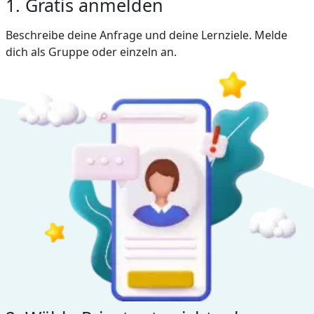
1. Gratis anmelden
Beschreibe deine Anfrage und deine Lernziele. Melde
dich als Gruppe oder einzeln an.