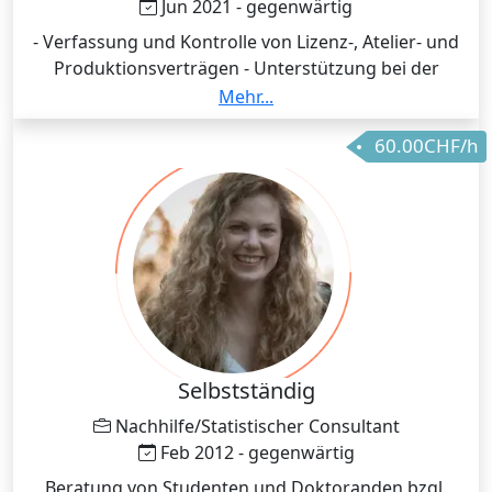
Jun 2021 - gegenwärtig
- Verfassung und Kontrolle von Lizenz-, Atelier- und
Produktionsverträgen - Unterstützung bei der
Anmeldung von Marken und Designs in der EU und
Mehr...
Schweiz - Ausarbeitung von Lizenz- und
60.00CHF/h
Urheberrechtsverteidigungskonzepten und
Vorbereitung von konkreten Klagen in der Schweiz
und im EU-Raum
Selbstständig
Nachhilfe/Statistischer Consultant
Feb 2012 - gegenwärtig
Beratung von Studenten und Doktoranden bzgl.