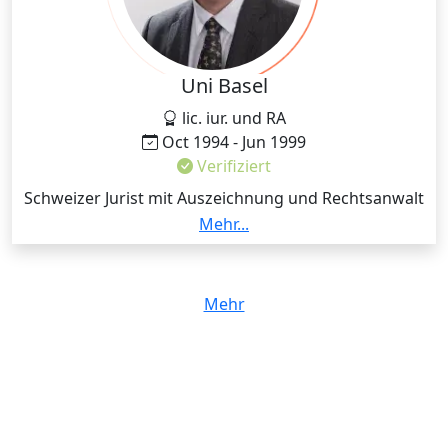
eines Besseres besinnen und seine Lernstrategien
ändern musste, weiss ich, wie man Prüfungsziele
erreicht und wie man an das Grundverständnis des
Rechts herankommt.
Uni Basel
lic. iur. und RA
Oct 1994 - Jun 1999
Verifiziert
Schweizer Jurist mit Auszeichnung und Rechtsanwalt
(2003, Basel-Stadt) Siehe mein aktuelles Aus- und
Mehr...
Weiterbildungsportfolio:
https://www.linkedin.com/in/samuelbohtz/
Mehr