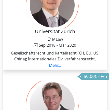
Universität Zürich
MLaw
Sep 2018 - Mar 2020
Gesellschaftsrecht und Kartellrecht (CH, EU, US,
China); Internationales Zivilverfahrensrecht,
Schiedsgerichtsbarkeit, und Organisationsrecht;
Mehr...
Haftpflichtversicherungsrecht; Immaterialgüterrecht
50.00CHF/h
(Patente, Urheberrecht, Designs) und Lizenzrecht;
Datenschutz- und Kommunikationsrecht (CH, EU, US)
Ich bin ein breit aufgestellter Jurist, der als Generalist
ein systematisches und lösungsorientiertes
Verständnis des Rechts vermitteln kann. Als
erfolgreicher Prüfling, der sich schon öfters mal