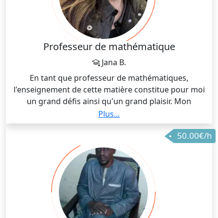
Professeur de mathématique
Jana B.
En tant que professeur de mathématiques,
l'enseignement de cette matière constitue pour moi
un grand défis ainsi qu'un grand plaisir. Mon
expérience dans ce domaine a parcouru plusieurs
Plus...
niveaux, j'ai enseigné les statistiques appliqués,
50.00€/h
algèbre et analyse. mais dommage, j'ai pas encore eu
l'opportunité d'enseigner la matière qui étaient les
sujet de ma thèse qui sont topologie et géométrie. J'ai
hâte!
En plus, comme j'ai enseigné aux cycles, collèges, et
école professionnelle, mon rôle était toujours d'aider
les élèves à comprendre la matière et à s'améliorer