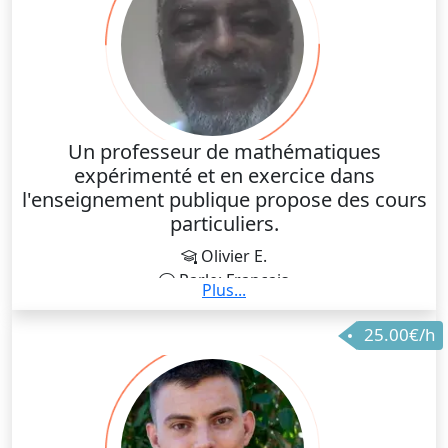
Un professeur de mathématiques
expérimenté et en exercice dans
l'enseignement publique propose des cours
particuliers.
Olivier E.
Parle: Français
Plus...
J'ai plus de 20 ans d'expérience dans l'enseignement
25.00€/h
publique et privé ,de la sixième aux deux premières
années de l'université. J'ai participé à la réussite
scolaire ou universitaire de plusieurs générations
différentes de collégiens, de lycéens, de bacheliers et
d'étudiants. Pendant des années j'ai procédé à la