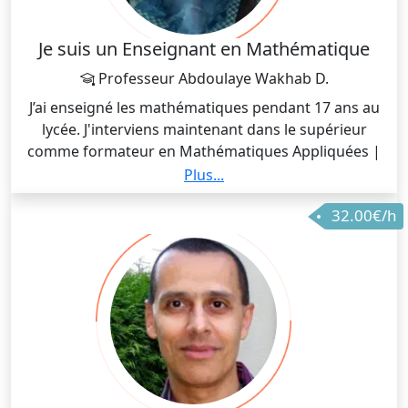
ainsi qu'à exprimer leurs idées.
Je suis un Enseignant en Mathématique
Professeur Abdoulaye Wakhab D.
J’ai enseigné les mathématiques pendant 17 ans au
lycée. J'interviens maintenant dans le supérieur
comme formateur en Mathématiques Appliquées |
Statistique | BI | Probabilités | Programmation
Plus...
Python | Analyse de données simple et avancée avec
32.00€/h
R et avec Python| Dataviz avec Tableau|
Apprentissage Automatique(Machine Learning) et en
Deep Learning et j'interviens dans les etablissements
comme : Groupe Supdeco de Dakar| Université
virtuelle du Gabon| Colombe academy of Technology
|Force-N | ESTG