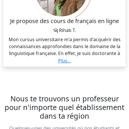
Je propose des cours de français en ligne
Rihab T.
Mon cursus universitaire m'a permis d'acquérir des
connaissances approfondies dans le domaine de la
linguistique française. En effet, je suis doctorante à
l'Université de Lausanne et je travaille sur une
Plus...
question qui appartient à la linguistique textuelle. Les
études que j’entreprends, ma passion et mes
ambitions m’engagent à m’investir, dans mon travail,
pour transmettre tout mon savoir à la nouvelle
génération.
Nous te trouvons un professeur
pour n'importe quel établissement
dans ta région
Quelques-unes des universités où nos étudiants et