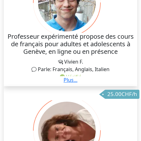
Professeur expérimenté propose des cours
de français pour adultes et adolescents à
Genève, en ligne ou en présence
Vivien F.
Parle: Français, Anglais, Italien
Vérifié
Plus...
Titulaire d'un Bachelor en linguistique, j'ai donné
25.00CHF/h
pendant plusieurs années des cours de français à des
particuliers et des groupes, en centre de formation et
en entreprise (révision, perfectionnement,
préparation au DELF/DALF - A1, A2, B1, B2, C1, C2). Je
suis actuellement à mon compte depuis 2017, et j'ai
eu l'occasion d'aider des dizaines d'élèves à atteindre
leurs objectifs. Capable de donner les cours en