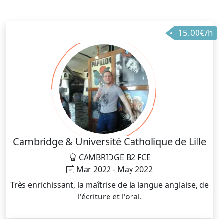
teacher. My students are adults and children,
beginners or advanced. Sometimes, i teach for firms.
I adapt to your level and goals and almost wish that
15.00€/h
you enjoy your lessons. I teach on Zoom or Skype, so
we can share various files (texts; pictures, songs ...)
Please contact me for any question you may have! A
bientôt (see you soon ! I hope) Isabelle
Cambridge & Université Catholique de Lille
CAMBRIDGE B2 FCE
Mar 2022 - May 2022
Très enrichissant, la maîtrise de la langue anglaise, de
l'écriture et l'oral.