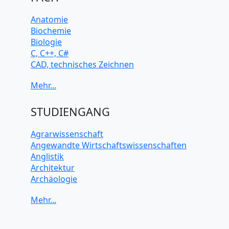
Anatomie
Biochemie
Biologie
C, C++, C#
CAD, technisches Zeichnen
Chemie
Computerarchitektur
Cybersicherheit
Elektrotechnik
STUDIENGANG
HTML, CSS
Java
Agrarwissenschaft
JavaScript
Angewandte Wirtschaftswissenschaften
Künstliche Intelligenz
Anglistik
Latein
Architektur
Makroökonomie
Archäologie
Mathematik
Betriebswirtschaft BWL
Mechanik
Biochemie Wissenschaften
Mikroökonomie
Biologie Wissenschaften
Mobile App Entwicklung
Biomedizinische Wissenschaften