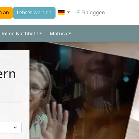
Einloggen
h an
Lehrer werden
Online Nachhilfe
Matura
ern