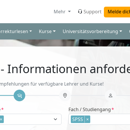
Mehr
Support
Melde dic
orrekturlesen
Kurse
Universitätsvorbereitung
 - Informationen anford
Empfehlungen für verfügbare Lehrer und Kurse!
e
Fach / Studiengang
×
SPSS
×