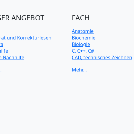
ER ANGEBOT
FACH
Anatomie
rat und Korrekturlesen
Biochemie
ra
Biologie
ilfe
C, C++, C#
e Nachhilfe
CAD, technisches Zeichnen
rsitätsvorbereitung
Chemie
Computerarchitektur
Cybersicherheit
Elektrotechnik
HTML, CSS
Java
JavaScript
Künstliche Intelligenz
Latein
Makroökonomie
Mathematik