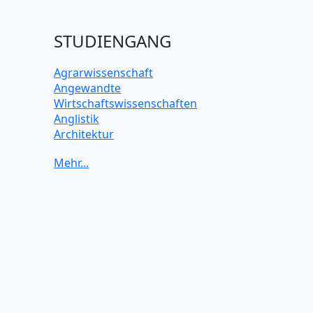
STUDIENGANG
Agrarwissenschaft
Angewandte
Wirtschaftswissenschaften
Anglistik
Architektur
Archäologie
Betriebswirtschaft BWL
Biochemie Wissenschaften
Biologie Wissenschaften
Biomedizinische Wissenschaften
Biotechnologie
Chemie Wissenschaften
Datenwissenschaften
Digitales Marketing
Elektrotechnik und Elektronik
Energiewissenschaften